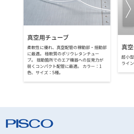
真空用チューブ
真空
柔軟性に優れ、真空配管の稼動部・揺動部
に最適。 極軟質のポリウレタンチュー
超小
ブ。 揺動箇所でのエア機器への反発力が
ライ
弱くコンパクト配管に最適。 カラー：1
色、サイズ：5種。