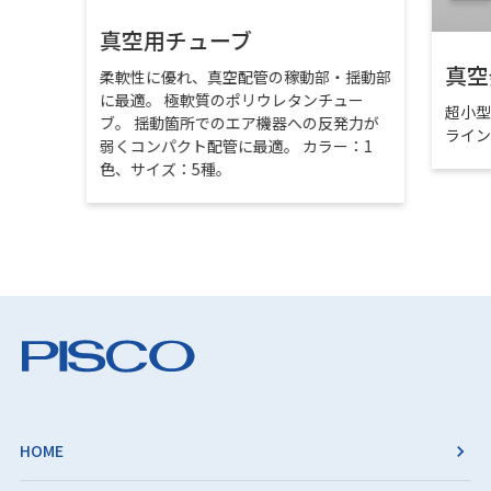
真空用チューブ
真空
柔軟性に優れ、真空配管の稼動部・揺動部
に最適。 極軟質のポリウレタンチュー
超小
ブ。 揺動箇所でのエア機器への反発力が
ライ
弱くコンパクト配管に最適。 カラー：1
色、サイズ：5種。
HOME