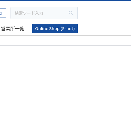
り
営業所一覧
Online Shop (S-net)