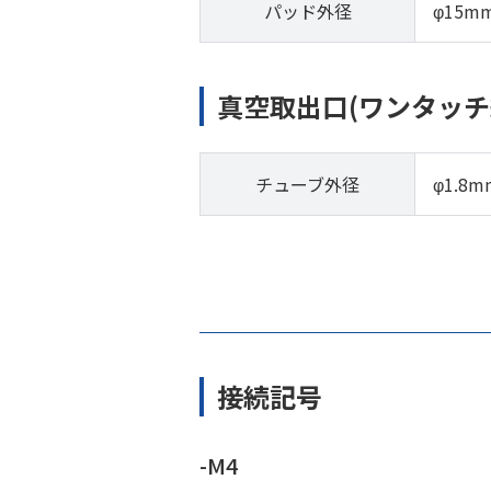
パッド外径
φ15m
真空取出口(ワンタッチ
チューブ外径
φ1.8m
接続記号
-M4