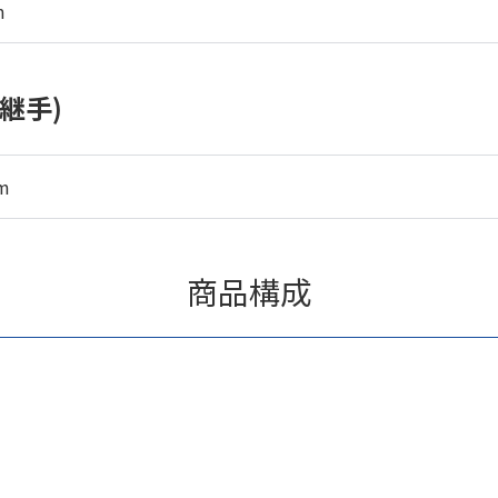
m
継手)
m
商品構成