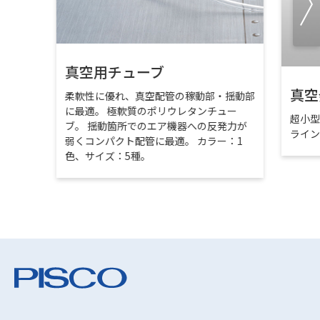
真空用チューブ
真空
柔軟性に優れ、真空配管の稼動部・揺動部
に最適。 極軟質のポリウレタンチュー
超小
ブ。 揺動箇所でのエア機器への反発力が
ライ
弱くコンパクト配管に最適。 カラー：1
色、サイズ：5種。