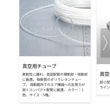
真空用チューブ
真空
柔軟性に優れ、真空配管の稼動部・揺動部
に最適。 極軟質のポリウレタンチュー
超小
ブ。 揺動箇所でのエア機器への反発力が
ライ
弱くコンパクト配管に最適。 カラー：1
色、サイズ：5種。