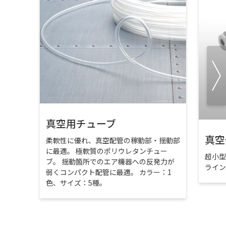
真空用チューブ
真空
柔軟性に優れ、真空配管の稼動部・揺動部
に最適。 極軟質のポリウレタンチュー
超小
ブ。 揺動箇所でのエア機器への反発力が
ライ
弱くコンパクト配管に最適。 カラー：1
色、サイズ：5種。