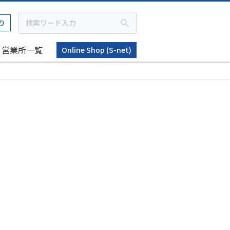
り
営業所一覧
Online Shop (S-net)