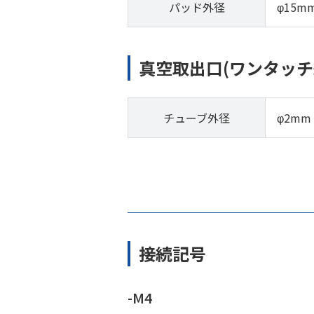
パッド外径
φ15m
真空取出口(ワンタッチ
チューブ外径
φ2mm
接続記号
-M4