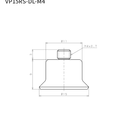
VP15RS-DL-M4