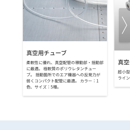
真空用チューブ
真空
柔軟性に優れ、真空配管の稼動部・揺動部
に最適。 極軟質のポリウレタンチュー
超小
ブ。 揺動箇所でのエア機器への反発力が
ライ
弱くコンパクト配管に最適。 カラー：1
色、サイズ：5種。