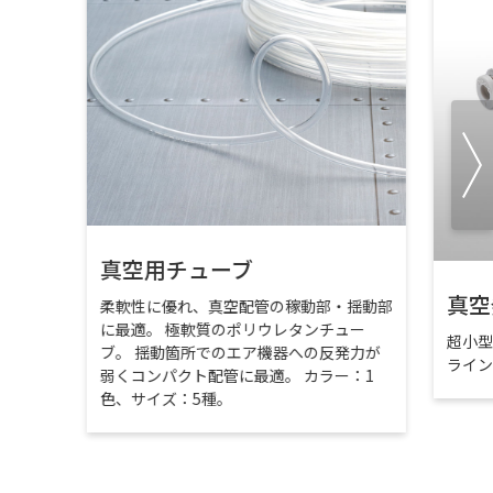
真空用チューブ
真空
柔軟性に優れ、真空配管の稼動部・揺動部
に最適。 極軟質のポリウレタンチュー
超小
ブ。 揺動箇所でのエア機器への反発力が
ライ
弱くコンパクト配管に最適。 カラー：1
色、サイズ：5種。