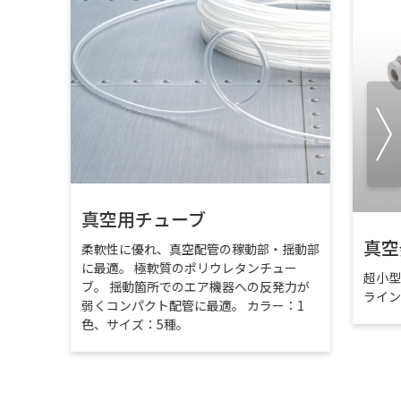
真空用チューブ
真空
柔軟性に優れ、真空配管の稼動部・揺動部
に最適。 極軟質のポリウレタンチュー
超小
ブ。 揺動箇所でのエア機器への反発力が
ライ
弱くコンパクト配管に最適。 カラー：1
色、サイズ：5種。