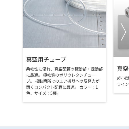
真空用チューブ
真空
柔軟性に優れ、真空配管の稼動部・揺動部
に最適。 極軟質のポリウレタンチュー
超小
ブ。 揺動箇所でのエア機器への反発力が
ライ
弱くコンパクト配管に最適。 カラー：1
色、サイズ：5種。