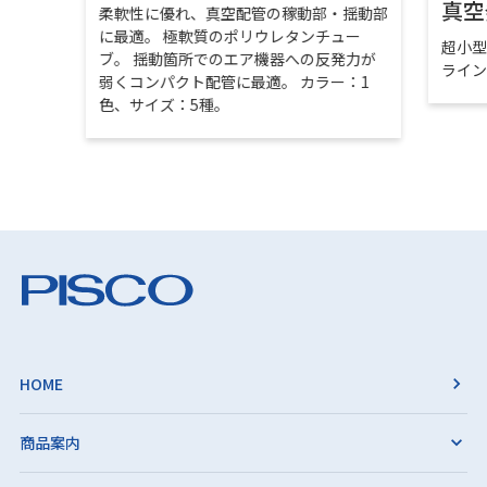
真空
柔軟性に優れ、真空配管の稼動部・揺動部
に最適。 極軟質のポリウレタンチュー
超小
ブ。 揺動箇所でのエア機器への反発力が
ライ
弱くコンパクト配管に最適。 カラー：1
色、サイズ：5種。
HOME
商品案内