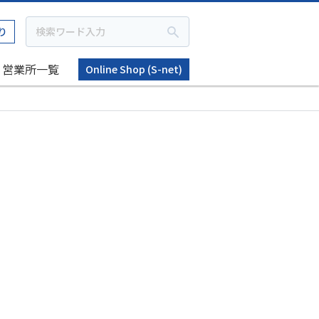
り
営業所一覧
Online Shop (S-net)