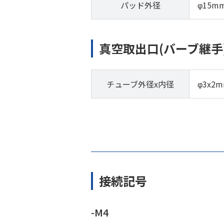
パッド外径
φ15m
真空取出口(バーブ継手
チューブ外径x内径
φ3x2
接続記号
-M4