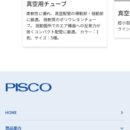
真空用チューブ
真空
柔軟性に優れ、真空配管の稼動部・揺動部
に最適。 極軟質のポリウレタンチュー
超小
ブ。 揺動箇所でのエア機器への反発力が
ライ
弱くコンパクト配管に最適。 カラー：1
色、サイズ：5種。
HOME
商品案内