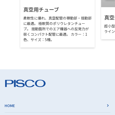
真空用チューブ
真空
柔軟性に優れ、真空配管の稼動部・揺動部
に最適。 極軟質のポリウレタンチュー
超小
ブ。 揺動箇所でのエア機器への反発力が
ライ
弱くコンパクト配管に最適。 カラー：1
色、サイズ：5種。
HOME