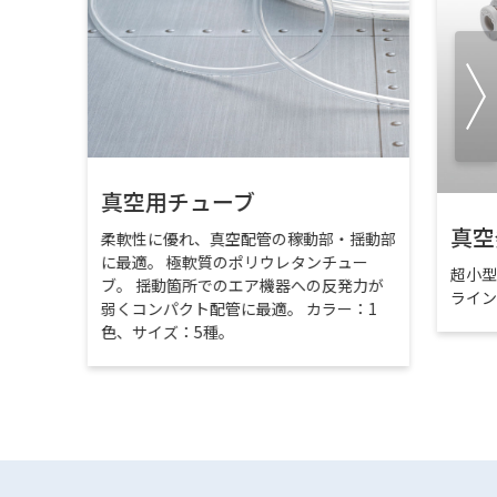
真空用チューブ
真空
柔軟性に優れ、真空配管の稼動部・揺動部
に最適。 極軟質のポリウレタンチュー
超小
ブ。 揺動箇所でのエア機器への反発力が
ライ
弱くコンパクト配管に最適。 カラー：1
色、サイズ：5種。