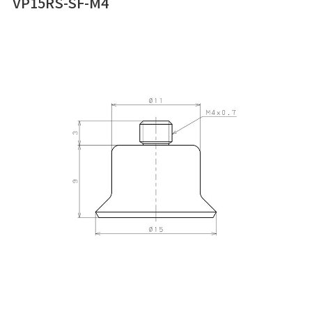
VP15RS-SF-M4