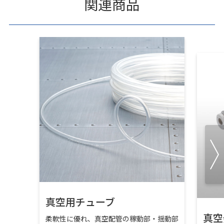
関連商品
真空用チューブ
真空
柔軟性に優れ、真空配管の稼動部・揺動部