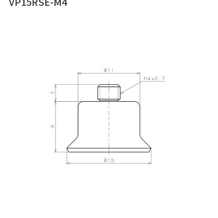
VP15RSE-M4