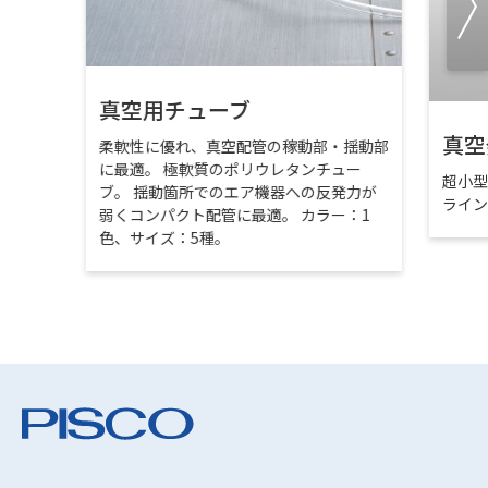
真空用チューブ
真空
柔軟性に優れ、真空配管の稼動部・揺動部
に最適。 極軟質のポリウレタンチュー
超小
ブ。 揺動箇所でのエア機器への反発力が
ライ
弱くコンパクト配管に最適。 カラー：1
色、サイズ：5種。