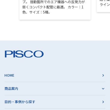
ブ。 揺動箇所でのエア機器への反発力が
ライ
弱くコンパクト配管に最適。 カラー：1
色、サイズ：5種。
HOME
商品案内
目的・事例から探す