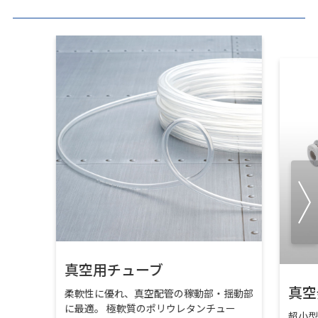
真空用チューブ
真空
柔軟性に優れ、真空配管の稼動部・揺動部
に最適。 極軟質のポリウレタンチュー
超小