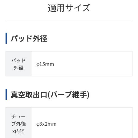
適用サイズ
パッド外径
パッド
φ15mm
外径
真空取出口(バーブ継手)
チュー
ブ外径
φ3x2mm
x内径