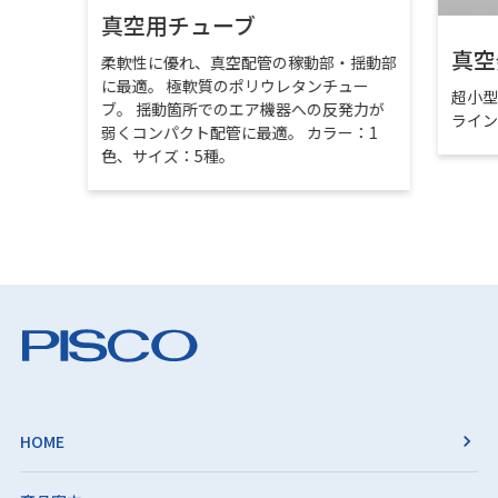
真空用チューブ
真空
柔軟性に優れ、真空配管の稼動部・揺動部
に最適。 極軟質のポリウレタンチュー
超小
ブ。 揺動箇所でのエア機器への反発力が
ライ
弱くコンパクト配管に最適。 カラー：1
色、サイズ：5種。
HOME