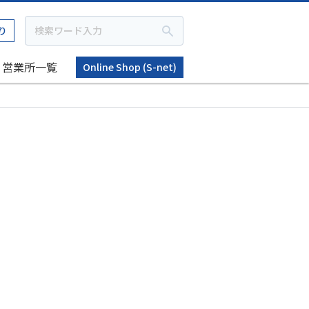
り
営業所一覧
Online Shop (S-net)