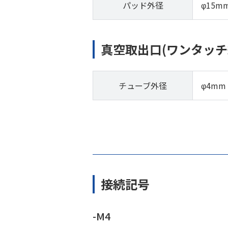
パッド外径
φ15m
真空取出口(ワンタッチ
チューブ外径
φ4mm
接続記号
-M4