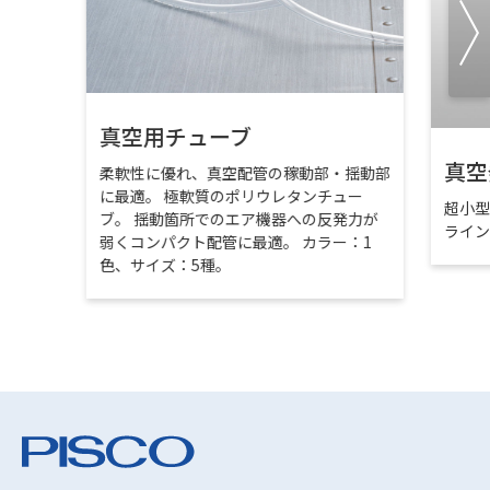
真空用チューブ
真空
柔軟性に優れ、真空配管の稼動部・揺動部
に最適。 極軟質のポリウレタンチュー
超小
ブ。 揺動箇所でのエア機器への反発力が
ライ
弱くコンパクト配管に最適。 カラー：1
色、サイズ：5種。