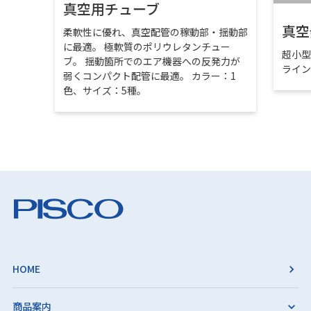
真空用チューブ
真空
柔軟性に優れ、真空配管の稼動部・揺動部
に最適。 極軟質のポリウレタンチュー
超小
ブ。 揺動箇所でのエア機器への反発力が
ライ
弱くコンパクト配管に最適。 カラー：1
色、サイズ：5種。
HOME
商品案内