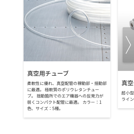
真空用チューブ
真空
柔軟性に優れ、真空配管の稼動部・揺動部
に最適。 極軟質のポリウレタンチュー
超小
ブ。 揺動箇所でのエア機器への反発力が
ライ
弱くコンパクト配管に最適。 カラー：1
色、サイズ：5種。