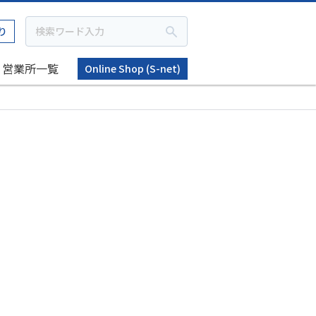
り
営業所一覧
Online Shop (S-net)