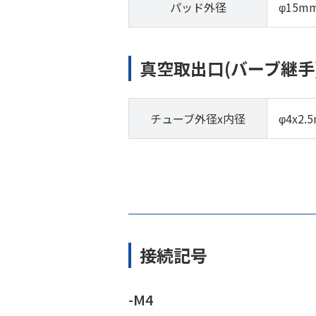
パッド外径
φ15m
真空取出口(バーブ継手
チューブ外径x内径
φ4x2.
接続記号
-M4