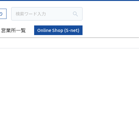
り
営業所一覧
Online Shop (S-net)