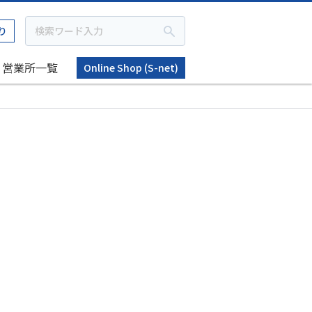
り
営業所一覧
Online Shop (S-net)