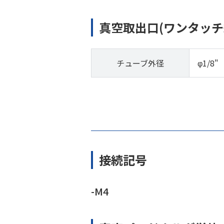
真空取出口(ワンタッチ
チューブ外径
φ1/8"
接続記号
-M4