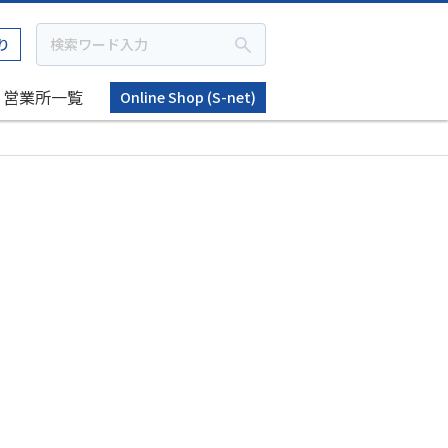
り
営業所一覧
Online Shop (S-net)