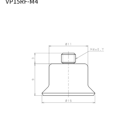
VP15RF-M4