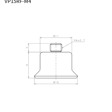
VP15RF-M4