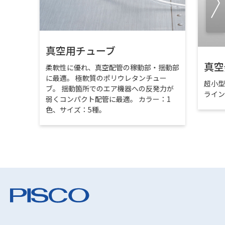
真空用チューブ
真空
柔軟性に優れ、真空配管の稼動部・揺動部
に最適。 極軟質のポリウレタンチュー
超小
ブ。 揺動箇所でのエア機器への反発力が
ライ
弱くコンパクト配管に最適。 カラー：1
色、サイズ：5種。