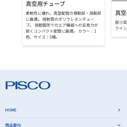
真空用チューブ
真空
柔軟性に優れ、真空配管の稼動部・揺動部
に最適。 極軟質のポリウレタンチュー
超小
ブ。 揺動箇所でのエア機器への反発力が
ライ
弱くコンパクト配管に最適。 カラー：1
色、サイズ：5種。
HOME
商品案内