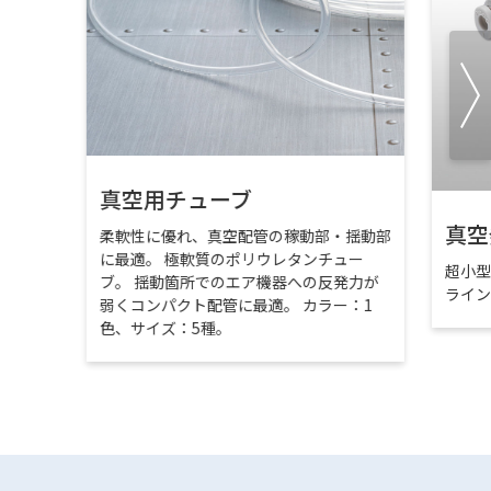
真空用チューブ
真空
柔軟性に優れ、真空配管の稼動部・揺動部
に最適。 極軟質のポリウレタンチュー
超小
ブ。 揺動箇所でのエア機器への反発力が
ライ
弱くコンパクト配管に最適。 カラー：1
色、サイズ：5種。