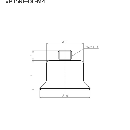
VP15RF-DL-M4