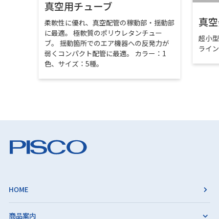
真空用チューブ
真空
柔軟性に優れ、真空配管の稼動部・揺動部
に最適。 極軟質のポリウレタンチュー
超小
ブ。 揺動箇所でのエア機器への反発力が
ライ
弱くコンパクト配管に最適。 カラー：1
色、サイズ：5種。
HOME
商品案内