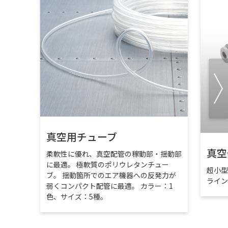
真空用チューブ
真空
柔軟性に優れ、真空配管の稼動部・揺動部
に最適。 極軟質のポリウレタンチュー
超小
ブ。 揺動箇所でのエア機器への反発力が
ライ
弱くコンパクト配管に最適。 カラー：1
色、サイズ：5種。