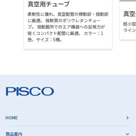
真空用チューブ
真空
柔軟性に優れ、真空配管の稼動部・揺動部
に最適。 極軟質のポリウレタンチュー
超小
ブ。 揺動箇所でのエア機器への反発力が
ライ
弱くコンパクト配管に最適。 カラー：1
色、サイズ：5種。
HOME
商品案内