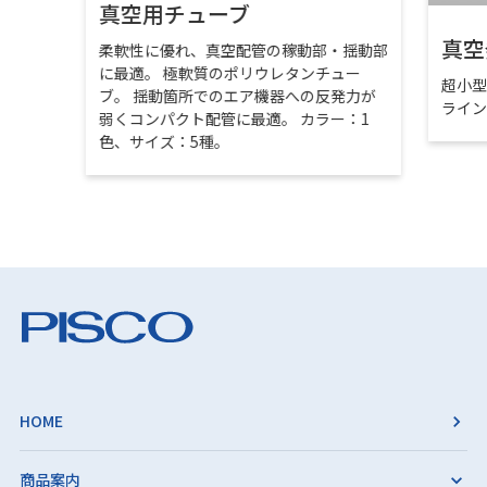
真空用チューブ
真空
柔軟性に優れ、真空配管の稼動部・揺動部
に最適。 極軟質のポリウレタンチュー
超小
ブ。 揺動箇所でのエア機器への反発力が
ライ
弱くコンパクト配管に最適。 カラー：1
色、サイズ：5種。
HOME
商品案内