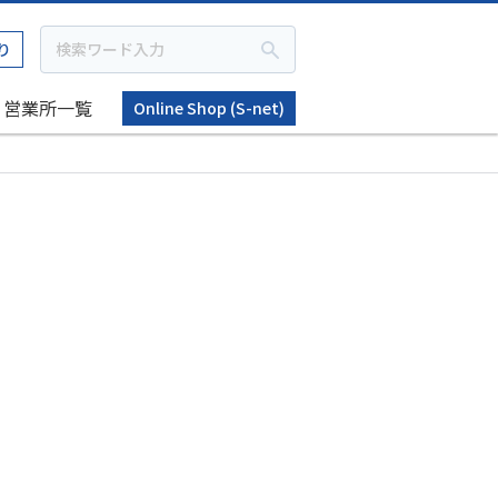
り
営業所一覧
Online Shop (S-net)