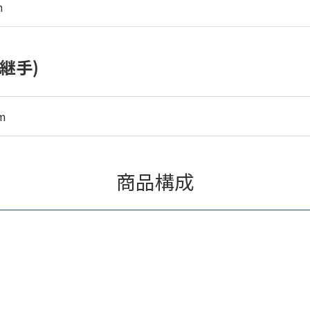
m
継手)
m
商品構成