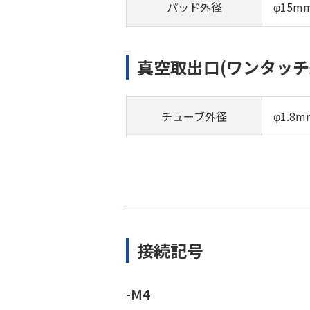
パッド外径
φ15m
真空取出口(ワンタッチ
チューブ外径
φ1.8m
接続記号
-M4