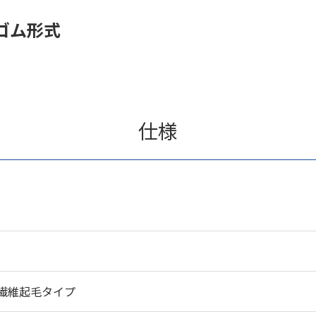
ゴム形式
仕様
繊維起毛タイプ