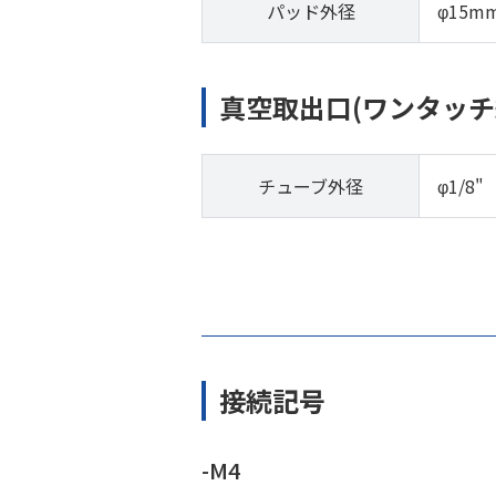
パッド外径
φ15m
真空取出口(ワンタッチ
チューブ外径
φ1/8"
接続記号
-M4