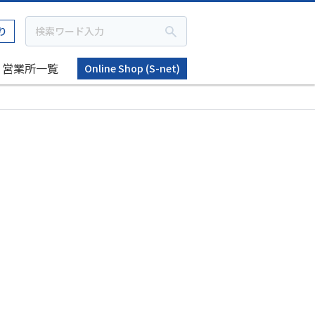
り
営業所一覧
Online Shop (S-net)