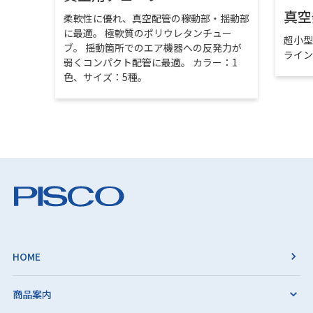
真空
柔軟性に優れ、真空配管の稼動部・揺動部
に最適。 極軟質のポリウレタンチュー
超小
ブ。 揺動箇所でのエア機器への反発力が
ライ
弱くコンパクト配管に最適。 カラー：1
色、サイズ：5種。
HOME
商品案内