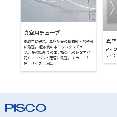
真空用チューブ
真空
柔軟性に優れ、真空配管の稼動部・揺動部
に最適。 極軟質のポリウレタンチュー
超小
ブ。 揺動箇所でのエア機器への反発力が
ライ
弱くコンパクト配管に最適。 カラー：1
色、サイズ：5種。