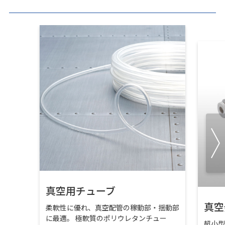
真空用チューブ
真空
柔軟性に優れ、真空配管の稼動部・揺動部
に最適。 極軟質のポリウレタンチュー
超小