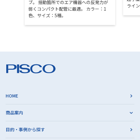
ブ。 揺動箇所でのエア機器への反発力が
ライ
弱くコンパクト配管に最適。 カラー：1
色、サイズ：5種。
HOME
商品案内
目的・事例から探す