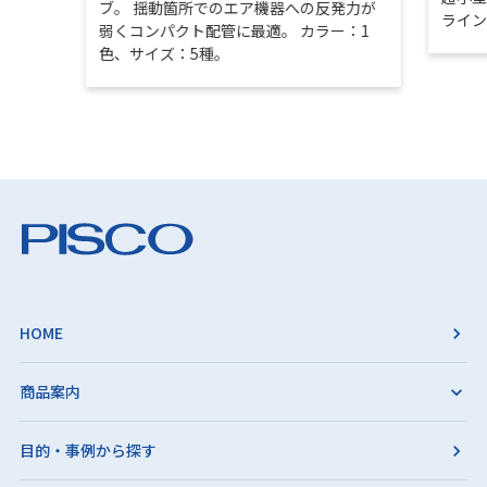
ブ。 揺動箇所でのエア機器への反発力が
ライ
弱くコンパクト配管に最適。 カラー：1
色、サイズ：5種。
HOME
商品案内
目的・事例から探す