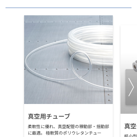
真空用チューブ
真空
柔軟性に優れ、真空配管の稼動部・揺動部
に最適。 極軟質のポリウレタンチュー
超小