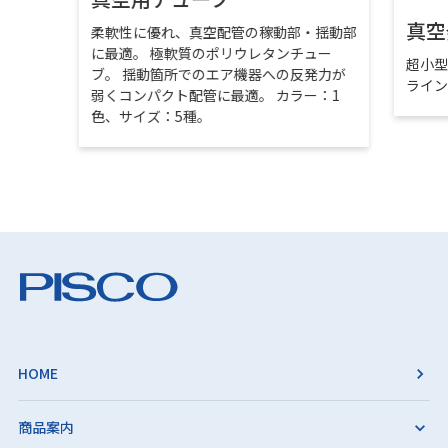
真空
柔軟性に優れ、真空配管の稼動部・揺動部
に最適。 極軟質のポリウレタンチュー
超小
ブ。 揺動箇所でのエア機器への反発力が
ライ
弱くコンパクト配管に最適。 カラー：1
色、サイズ：5種。
HOME
商品案内