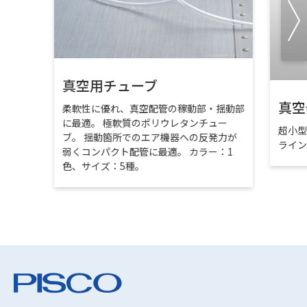
真空用チューブ
真空
柔軟性に優れ、真空配管の稼動部・揺動部
に最適。 極軟質のポリウレタンチュー
超小
ブ。 揺動箇所でのエア機器への反発力が
ライ
弱くコンパクト配管に最適。 カラー：1
色、サイズ：5種。