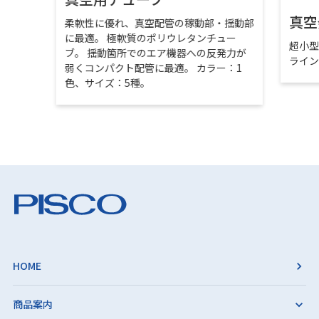
真空
柔軟性に優れ、真空配管の稼動部・揺動部
に最適。 極軟質のポリウレタンチュー
超小
ブ。 揺動箇所でのエア機器への反発力が
ライ
弱くコンパクト配管に最適。 カラー：1
色、サイズ：5種。
HOME
商品案内