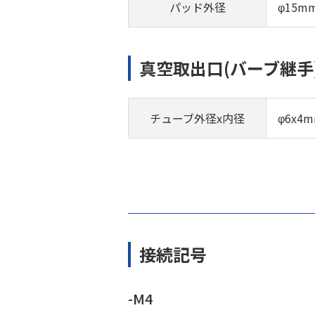
パッド外径
φ15m
真空取出口(バーブ継手
チューブ外径x内径
φ6x4
接続記号
-M4