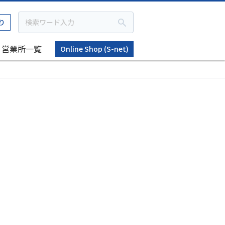
り
営業所一覧
Online Shop (S-net)