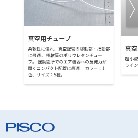
真空用チューブ
真空
柔軟性に優れ、真空配管の稼動部・揺動部
に最適。 極軟質のポリウレタンチュー
超小
ブ。 揺動箇所でのエア機器への反発力が
ライ
弱くコンパクト配管に最適。 カラー：1
色、サイズ：5種。