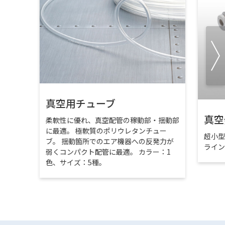
真空用チューブ
真空
柔軟性に優れ、真空配管の稼動部・揺動部
に最適。 極軟質のポリウレタンチュー
超小
ブ。 揺動箇所でのエア機器への反発力が
ライ
弱くコンパクト配管に最適。 カラー：1
色、サイズ：5種。