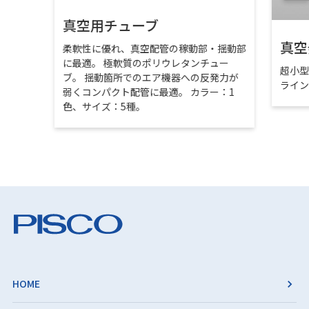
真空用チューブ
真空
柔軟性に優れ、真空配管の稼動部・揺動部
に最適。 極軟質のポリウレタンチュー
超小
ブ。 揺動箇所でのエア機器への反発力が
ライ
弱くコンパクト配管に最適。 カラー：1
色、サイズ：5種。
HOME