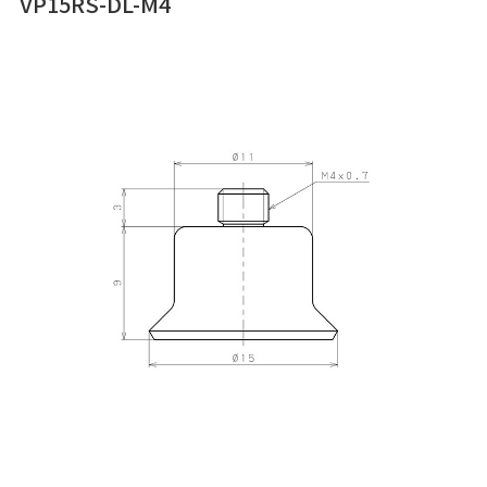
VP15RS-DL-M4