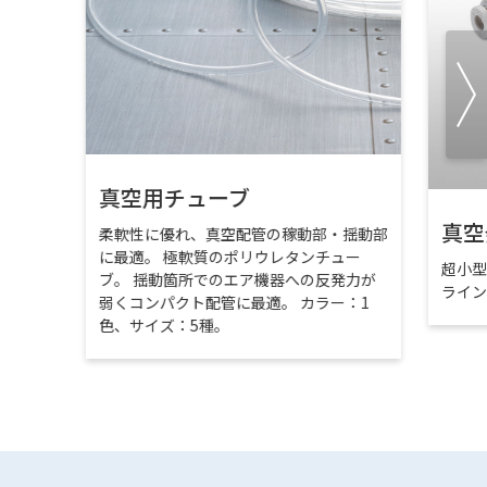
真空用チューブ
真空
柔軟性に優れ、真空配管の稼動部・揺動部
に最適。 極軟質のポリウレタンチュー
超小
ブ。 揺動箇所でのエア機器への反発力が
ライ
弱くコンパクト配管に最適。 カラー：1
色、サイズ：5種。